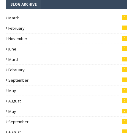
BLOG ARCHIVE
March
1
February
1
November
1
June
1
March
1
February
1
September
1
May
1
August
2
May
2
September
1
August
1