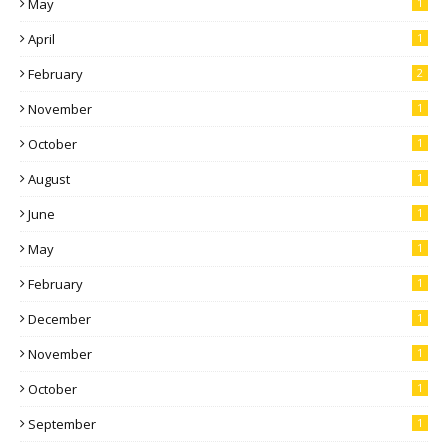
May
1
April
1
February
2
November
1
October
1
August
1
June
1
May
1
February
1
December
1
November
1
October
1
September
1