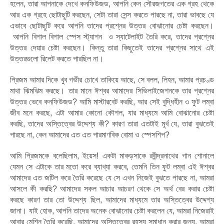
হলেন, তারা আপনাকে দেখে কনফিউজড, আপনি কেন সৌরজগতের এক গ্রহ থেকে
আর এক গ্রহে ছোটাছুটি করছেন, সেটা তারা সেন্স করতে পারছে না, তারা ভাবছে যে
এভাবে ছোটাছুটি করে আপনি তাদের প্রশ্নের উত্তর বোঝানোর চেষ্টা করছেন।
আপনি বিশাল বিশাল স্পেস স্ট্যাশন ও স্যাটেলাইট তৈরি করে, তাদের প্রশ্নের
উত্তর দেয়ার চেষ্টা করছেন। কিন্তু তারা কিছুতেই তাদের প্রশ্নের সাথে এই
উত্তরগুলো রিলেট করতে পারছিল না।
প্রিজম আমার দিকে খুব গভীর চোখে তাকিয়ে আছে, সে বলল, লিহন, আমার প্রচণ্ড
মাথা ঝিমঝিম করছে। তার মানে ঈশ্বর আমাদের সিভিলাইজেশনকে তার প্রশ্নের
উত্তর ভেবে কনফিউজড? আমি মাস্টারবেট করছি, আর সেই বুদ্ধিহীন ৩ ফুট লম্বা
জীব মনে করছে, এটা আমার কোনো কৌশল, যার মাধ্যমে আমি বোঝানোর চেষ্টা
করছি, তাদের অস্তিত্বের উদ্দেশ্য কী? কারণ তারা এতটাই মূর্খ যে, তারা বুঝতেই
পারছে না, কেন আমাদের এত এত পারমাণবিক বোমা ও স্পেসশিপ?
আমি প্রিজমকে বলেছিলাম, ইয়েস! একটা মাকড়সাকে রবীন্দ্রনাথের গান শোনালে
যেমন সে এটাকে তার মতো করে ব্যাখ্যা করবে, তেমনি তিন ফুট লম্বা এই ঈশ্বর
আমাদের এত জটিল করে তৈরি করেছে যে সে এখন নিজেই বুঝতে পারছে না, আমরা
আসলে কী করছি? আমাদের সকল আচার আচরণ থেকে সে অর্থ বের করার চেষ্টা
করছে কারণ তার তো উদ্দেশ্য ছিল, আমাদের মাধ্যমে তার অস্তিত্বের উদ্দেশ্য
জানা। যাই হোক, আপনি তাদের অনেক বোঝানোর চেষ্টা করলেন যে, আমরা নিজেরাই
আবার মেশিন তৈরি করেছি, আমাদের অস্তিত্বের রহস্য সমাধান করার জন্য, আমরা