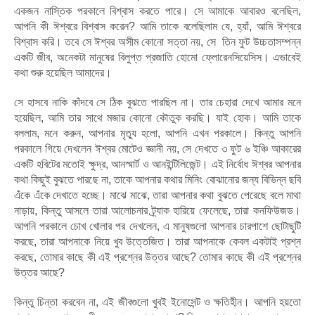
একজন নাস্তিক পরকালে বিশ্বাস করতে পারে। সে আমাকে আবারও বলেছিল,
আপনি কী ঈশ্বরে বিশ্বাস করেন? আমি তাকে বলেছিলাম যে, হ্যাঁ, আমি ঈশ্বরে
বিশ্বাস করি। তবে সে ঈশ্বর অসীম কোনো সত্তা নয়, সে তিন ফুট উচ্চতাসম্পন্ন
একটি জীব, অনেকটা মানুষের বিলুপ্ত প্রজাতি হোমো ফ্লোরেনসিয়েসিস। এভাবেই
কথা শুরু হয়েছিল আমাদের।
সে হাসবে নাকি কাঁদবে সে ঠিক বুঝতে পারছিল না। তার চেহারা দেখে আমার মনে
হয়েছিল, আমি তার সাথে মজার কোনো কৌতুক করছি। যাই হোক। আমি তাকে
বললাম, মনে করুন, আপনার মৃত্যু হলো, আপনি এখন পরকালে। কিন্তু আপনি
পরকালে গিয়ে দেখলেন ঈশ্বর মোটেও জ্ঞানী নয়, সে দেখতে ৩ ফুট ৬ ইঞ্চি আকারের
একটি হবিটের মতোই ক্ষুদ্র, আনস্মার্ট ও আনইন্টিলিজেন্ট। এই নির্বোধ ঈশ্বর আপনার
কথা কিছুই বুঝতে পারছে না, তাকে আপনার কথার মিনিং বোঝানোর জন্য বিভিন্ন ছবি
এঁকে এঁকে দেখাতে হচ্ছে। মাঝে মাঝে, তারা আপনার কথা বুঝতে পেরেছে বলে মাথা
নাড়ায়, কিন্তু আসলে তারা আলোচনার ট্র্যাক হারিয়ে ফেলেছে, তারা কনফিউজড।
আপনি পরকালে চোখ খোলার পর দেখলেন, এ মানুষগুলো আপনার চারপাশে ছোটাছুটি
করছে, তারা আপনাকে নিয়ে খুব উত্তেজিত। তারা আপনাকে কেবল একটাই প্রশ্ন
করছে, তোমার কাছে কী এই প্রশ্নের উত্তর আছে? তোমার কাছে কী এই প্রশ্নের
উত্তর আছে?
কিন্তু চিন্তা করবেন না, এই জীবগুলো খুবই ইনোসেন্ট ও ক্ষতিহীন। আপনি হয়তো