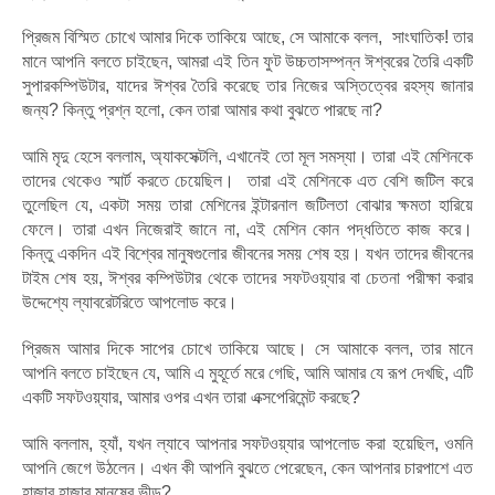
প্রিজম বিস্মিত চোখে আমার দিকে তাকিয়ে আছে, সে আমাকে বলল, সাংঘাতিক! তার
মানে আপনি বলতে চাইছেন, আমরা এই তিন ফুট উচ্চতাসম্পন্ন ঈশ্বরের তৈরি একটি
সুপারকম্পিউটার, যাদের ঈশ্বর তৈরি করেছে তার নিজের অস্তিত্বের রহস্য জানার
জন্য? কিন্তু প্রশ্ন হলো, কেন তারা আমার কথা বুঝতে পারছে না?
আমি মৃদু হেসে বললাম, অ্যাকসেক্টলি, এখানেই তো মূল সমস্যা। তারা এই মেশিনকে
তাদের থেকেও স্মার্ট করতে চেয়েছিল। তারা এই মেশিনকে এত বেশি জটিল করে
তুলেছিল যে, একটা সময় তারা মেশিনের ইন্টারনাল জটিলতা বোঝার ক্ষমতা হারিয়ে
ফেলে। তারা এখন নিজেরাই জানে না, এই মেশিন কোন পদ্ধতিতে কাজ করে।
কিন্তু একদিন এই বিশ্বের মানুষগুলোর জীবনের সময় শেষ হয়। যখন তাদের জীবনের
টাইম শেষ হয়, ঈশ্বর কম্পিউটার থেকে তাদের সফটওয়্যার বা চেতনা পরীক্ষা করার
উদ্দেশ্যে ল্যাবরেটরিতে আপলোড করে।
প্রিজম আমার দিকে সাপের চোখে তাকিয়ে আছে। সে আমাকে বলল, তার মানে
আপনি বলতে চাইছেন যে, আমি এ মুহূর্তে মরে গেছি, আমি আমার যে রূপ দেখছি, এটি
একটি সফটওয়্যার, আমার ওপর এখন তারা এক্সপেরিমেন্ট করছে?
আমি বললাম, হ্যাঁ, যখন ল্যাবে আপনার সফটওয়্যার আপলোড করা হয়েছিল, ওমনি
আপনি জেগে উঠলেন। এখন কী আপনি বুঝতে পেরেছেন, কেন আপনার চারপাশে এত
হাজার হাজার মানুষের ভীড়?