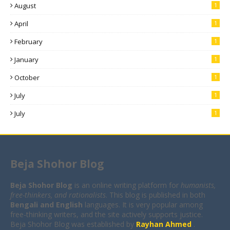
August
1
April
1
February
1
January
1
October
1
July
1
July
1
Beja Shohor Blog
Beja Shohor Blog
is an online writing platform for
humanists,
free-thinkers, and rationalists
. This blog is published in both
Bengali and English
languages. It is very popular among
free-thinking writers, and the site actively supports justice.
Beja Shohor Blog was established by
Rayhan Ahmed
.