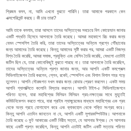
প্রিজম বলল, না, আমি এখনো বুঝতে পারিনি। তারা আমাকে পরকালে কেন
এক্সপেরিমেন্ট করছে। কী চায় তারা?
আমি তাকে বললাম, তারা আসলে তাদের অস্তিত্বের সবচেয়ে বিগ কোয়েশ্চান জানার
একটি পদ্ধতি হিসেবে আপনাকে তৈরি করেছে। আমরা মহাকাশে রিচ করার জন্য
যেমন স্পেসশিপ তৈরি করি, তারা তাদের অস্তিত্বের অন্তিম প্রশ্নে পৌঁছানোর
জন্য আমাদের তৈরি করেছে। কিন্তু আমাদের সৃষ্টি করার পর, আমরা একটি নিজস্ব
বিশ্ব তৈরি করেছি, আমরা সমাজ, প্রযুক্তি এবং মেশিন তৈরি করেছি, যেগুলো এতটাই
জটিল ছিল যে, তারা কোনোকিছুই বুঝতে পারছে না। তারা আপনাকে তৈরি করেছিল,
তাদের অস্তিত্বের অন্তিম প্রশ্ন জানার জন্য, আর আপনি একটি কমপ্লেক্স
সিভিলাইজেশন তৈরি করলেন, প্লেন, রকেট, স্পেসশিপ এবং বিশাল বিশাল শহর গড়ে
তুলেলন। আপনি সৌরজগত দখল করার জন্য রোভার প্রেরণ করলেন। একটা সময়
আপনি গ্যালাক্সিতে কলোনি বিস্তার করলেন। আপনি টাইপ-৫ সিভিলাইজেশনে
পরিণত হলেন, যারা মহাবিশ্বের মিলিয়ন মিলিয়ন গ্রহ-নক্ষত্রের সাথে মুহূর্তেই
কমিউনিকেশন করতে পারে, যারা প্রাইম ল্যাঙ্গুয়েজের মাধ্যমে মহাবিশ্বের এক গ্রহ
থেকে অন্য গ্রহে যোগাযোগ করে এবং ব্লাকহোল থেকে শক্তি সংগ্রহ করে।
কিন্তু আপনি এতদিন জানতেন না যে, আপনি একটি সুপারকম্পিউটার। আপনাকে
তৈরি করেছে ৩ ফুট আকারের একটি নিরীহ সত্তা, যে আপনার ঈশ্বর। সে আপনার
কাছে একটি প্রশ্ন করেছিল, কিন্তু আপনি এতটাই জটিল একটি সত্তায় পরিণত