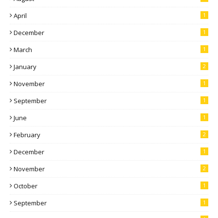
April
1
December
1
March
1
January
2
November
1
September
1
June
1
February
2
December
1
November
2
October
1
September
1