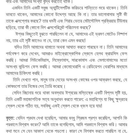
করি এবং আমাদের সংখ্যা বৃদ্ধি করতেই থাকি।
একদিন তিনি একটি সবুজ অ্যান্টিসেপটিক করিডরে শান্তিতে শুয়ে থাকেন। তিনি
ভাবতে থাকেন, আমাদের কোনো উদ্দেশ্য আছে কি না। তার ভালোবাসার সৃষ্টি কী
তাকে এক্সপ্লোর করছে? তার ধমনী এবং শিরার ভেতর মেটাস্টেসিস প্রক্রিয়ায় টিউমার
ছড়িয়ে, তারা কী কোনো বিগ এক্সপেরিমেন্ট পরিচালনা করছে?
ঈশ্বর কিছুতেই বুঝতে পারছিলেন না যে, আমাদের এই ভ্রমণ মোটেও নিষ্পাপ
নয়, তার এই সৃষ্টি জানেও না যে, তারা কেন এমন করছে!
যদিও তিনি আমাদের থামাতে অথবা আঘাত করতে পারছেন না। তিনি আমাদের
পর্যবেক্ষণ করে দেখেন, আমরাও মাইক্রোস্কোপিক স্কেলে হেলথ ক্রায়সিস ফেস
করছি। আমরা লিউকেমিয়াস, লিম্ফোমাস, সারকোমাস এবং মেলানোমাসের মতো
অসংখ্য কন্ডিশন ফেস করছি। আমরা কেমোথেরাপি ও রেডিয়েশন থেরাপির মাধ্যমে
আমাদের চিকিৎসা করছি।
তিনি দেখতে পান, মানুষ তার দেহের অসংখ্য কোষের ওপর আক্রমণ করছে, যে
কোষগুলো তার নিজের দেহ তৈরি করেছে।
সেদিন বিছানায় শুয়ে থাকা অবস্থায় ঈশ্বরের মস্তিষ্কে একটি বিপ্লব সৃষ্টি হয়,
তিনি একটি মহাজাগতিক সত্য অনুধাবন করতে পারেন: এ মহাবিশ্বে যা কিছু ক্ষুদ্রতর
স্কেল থেকে গঠিত হয়, সবকিছু একই স্কেল থেকে ধ্বংস হয়ে যায়!
বৃত্ত:
যেদিন প্রথম দেখা হয়েছিল, আমার বন্ধু প্রিজম প্রশ্ন করেছিল, আপনি কি
পরকালে বিশ্বাস করেন? আমি তাকে বলেছিলাম, আমি পরকালে বিশ্বাস করি। আমার
কথা শুনে সে যেন আকাশ থেকে পড়লো। কারণ সে বিশ্বাস করতে পারছিল না যে,