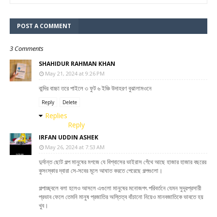
POST A COMMENT
3 Comments
SHAHIDUR RAHMAN KHAN
May 21, 2024 at 9:26 PM
বান্দির বাচ্চা তরে পাইলে ৩ ফুট ৬ ইঞ্চি উদাহরণ বুঝালামওনে
Reply
Delete
Replies
Reply
IRFAN UDDIN ASHEK
May 26, 2024 at 7:53 AM
দুর্দান্ত ছোট গল্প মানুষের মগজে যে বিশ্বাসের ভাইরাস গেঁথে আছে হাজার হাজার বছরের
কুসংস্কার দ্বারা সে-সবের মূলে আঘাত করতে পেরেছে গল্পগুলো।
গল্পাচ্ছ্বলে বলা হলেও আসলে এগুলো মানুষের মনোজগৎ পরিবর্তনে যেমন সুদূরপ্রসারী
প্রভাব ফেলে তেমনি মানুষ প্রজাতির অস্তিত্ব বাঁচানো নিয়েও মানবজাতিকে ভাবতে হয়
খুব।