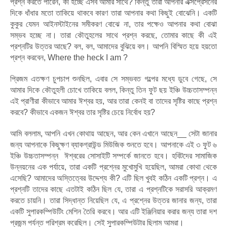
প্রশ্ন করতে পারেন, কী হচ্ছে এসব আমার সাথে? কিন্তু তারা আপনার এক্সপ্রেসনের
দিকে ধাঁধার মতো তাকিয়ে থাকবে কারণ তারা আপনার কথা কিছুই বোঝেনি। একটি
কুকুর যেমন আইনস্টাইনের সমীকরণ বোঝে না, তার পক্ষেও আপনার কথা বোঝা
সম্ভব হচ্ছে না। তারা কৌতুহলের সাথে প্রশ্ন করছে, তোমার কাছে কী এই
প্রশ্নটির উত্তর আছে? বল, বল, আমাদের বুঝিয়ে বল। আপনি বিস্মিত হয়ে হয়তো
প্রশ্ন করবেন, Where the heck I am ?
প্রিজম এতক্ষণ চুপচাপ শুনছিল, এবার সে সম্ভবত গল্পের মধ্যে ডুবে গেছে, সে
আমার দিকে কৌতুহলী চোখে তাকিয়ে বলল, কিন্তু তিন ফুট ছয় ইঞ্চি উচ্চতাসম্পন্ন
এই প্রাণীরা কীভাবে আমার ঈশ্বর হয়, আর তারা কেনই বা তাদের সৃষ্টির কাছে প্রশ্ন
করবে? কীভাবে একজন ঈশ্বর তার সৃষ্টির চেয়ে নির্বোধ হয়?
আমি বললাম, আপনি এখন কোথায় আছেন, আর কেন এখানে আছেন__ সেটা জানার
জন্য আপনাকে কিছুক্ষণ ব্যাকগ্রাউন্ড মিউজিক শুনতে হবে। আপনাকে এই ৩ ফুট ৬
ইঞ্চি উচ্চতাসম্পন্ন ঈশ্বরের সোসাইটি সম্পর্কে জানতে হবে। হবিটদের সামাজিক
উন্নয়নের এক পর্যায়ে, তারা একটি প্রশ্নের মুখোমুখি হয়েছিল, আমরা কোথা থেকে
এসেছি? আমাদের অস্তিত্বের উদ্দেশ্য কী? এটি ছিল খুবই কঠিন একটি প্রশ্ন। এ
প্রশ্নটি তাদের কাছে এতটাই কঠিন ছিল যে, তারা এ প্রশ্নটিকে সরাসরি আক্রমণ
করতে চায়নি। তারা সিদ্ধান্ত নিয়েছিল যে, এ প্রশ্নের উত্তর জানার জন্য, তারা
একটি সুপারকম্পিউটিং মেশিন তৈরি করবে। আর এটি ইঞ্জিনিয়ার করার জন্য তারা দশ
প্রজন্ম পর্যন্ত পরিশ্রম করেছিল। সেই সুপারকম্পিউটার ছিলাম আমরা।