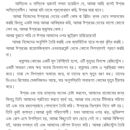
আস্তিক ও নাস্তিক দুজনই সম্মত হয়েছিল যে, আমরা আছি বলেই ঈশ্বর
অস্তিত্বশীল। আমরা যদি তাকে প্রত্যাখ্যান করি, ঈশ্বর মারা যাবে।
আমরা নিজেদের ঈশ্বরের দেহের একটি কোষ বা বিল্ডিং ব্লক ভেবে সম্মানবোধ
করছি কিন্তু একটা সময় আমরা আবিষ্কার করি, আমরা ঈশ্বরের দেহের ভালো কোনো
সেল নয়, আমরা ঈশ্বরের ক্যান্সার কোষ।
আমরা বুঝতে পারি যে ঈশ্বর আমাদের ওপর কন্ট্রোল হারিয়েছেন!!
আমরা নিজেদের অনুলিপি তৈরি করছি এবং জ্যামিতিক হারে সংখ্যা বৃদ্ধি করছি।
আমরা ঈশ্বরের বায়োলজিক্যাল এনভায়রমেন্ট থেকে কোনো সিগন্যালই গ্রহণ করছি
না।
ক্যান্সার কোষের একটি মূল বৈশিষ্ট্যই হলো, এটি মৃত্যুর বিপক্ষে রেজিস্টেন্স।
একটি সাধারণ কোষ ক্ষয় অথবা ডিসফাংশন হয়। ক্যান্সার কোষ এ প্রক্রিয়া লঙ্গন
করে। তারা সে সিগন্যাল অমান্য করে, যা তাদের বলে মৃত্যু বরণ কর। তাদের
ডিএনএ রিপেয়ার মেকানিজমও আছে, যার অনুপস্থিতি সাধারণত কোষের মৃত্যু ট্রিগার
করে।
ঈশ্বর এবং তার ডাক্তার অনেক চেষ্টা করলেন, আমাদের থামোনোর জন্য
কিন্তু তিনি আমাদের প্রতিহত করতে ব্যর্থ হয়, আমরা তার দেহের টিউমারে পরিণত
হই এবং তার রক্তপ্রবাহে গোলযোগ তৈরি করি। ঈশ্বরের নিঃশ্বাস নিতে কষ্ট হয়।
তিনি খুবই ক্লান্ত।আমরা খুবই শক্তিশালী। যখন আমাদের ওপর ঝড়, ভূমিকম্প
এবং রোগ এসে উপস্থিত হয়, আমরা কিছুতেই হাল ছেড়ে দেই না। আমরা বিক্ষিপ্ত
হই, আবার দলবদ্ধ হই এবং আমাদের কৌশল উন্নত করি। আমরা রেজিস্টেন্স তৈরি